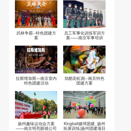
武林争霸--特色团建方
员工军事化训练军训方
案
案——南京军事培训
拉斯维加斯—南京室内
炫酷彩虹跑--南京特色
特色团建活动
团建方案
扬州趣味运动会方案
Kingball健球团建_扬州
——南京明亮眼镜公司
拓展训练|扬州团建项目